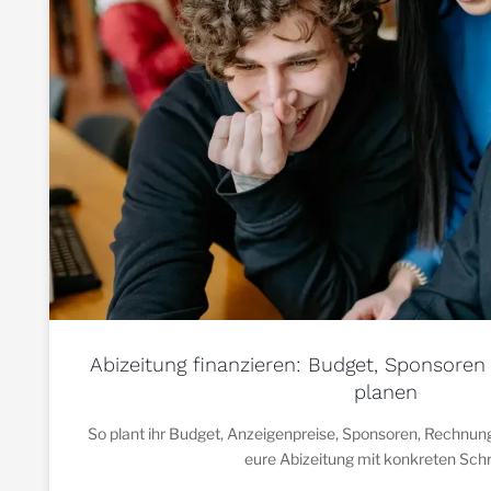
Abizeitung finanzieren: Budget, Sponsoren 
planen
So plant ihr Budget, Anzeigenpreise, Sponsoren, Rechnun
eure Abizeitung mit konkreten Schr