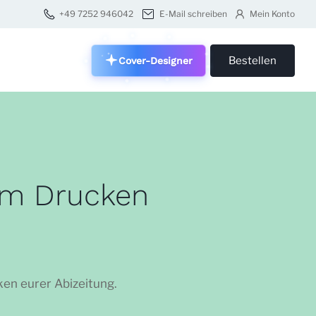
+49 7252 946042
E-Mail schreiben
Mein Konto
Bestellen
Cover-Designer
zum Drucken
ken eurer Abizeitung.