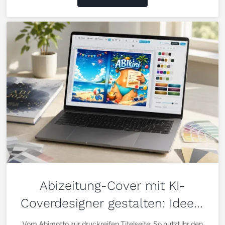
Abizeitung-Cover mit KI-
Coverdesigner gestalten: Ideen,
Regeln und Drucktipps
Vom Abimotto zur druckreifen Titelseite: So nutzt ihr den