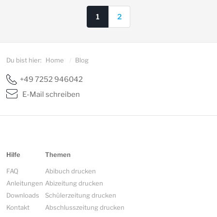
1
2
Du bist hier:
Home
/
Blog
+49 7252 946042
E-Mail schreiben
Hilfe
Themen
FAQ
Abibuch drucken
Anleitungen
Abizeitung drucken
Downloads
Schülerzeitung drucken
Kontakt
Abschlusszeitung drucken